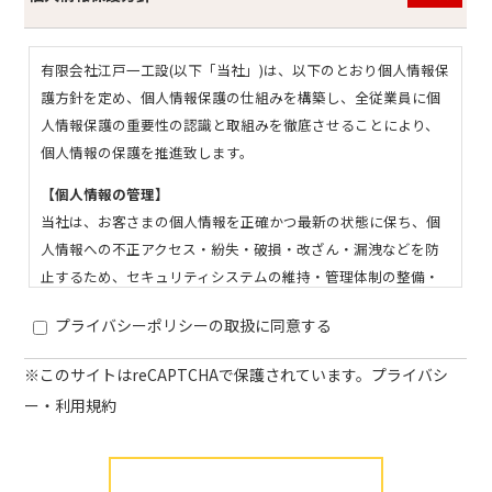
有限会社江戸一工設(以下「当社」)は、以下のとおり個人情報保
護方針を定め、個人情報保護の仕組みを構築し、全従業員に個
人情報保護の重要性の認識と取組みを徹底させることにより、
個人情報の保護を推進致します。
【個人情報の管理】
当社は、お客さまの個人情報を正確かつ最新の状態に保ち、個
人情報への不正アクセス・紛失・破損・改ざん・漏洩などを防
止するため、セキュリティシステムの維持・管理体制の整備・
社員教育の徹底等の必要な措置を講じ、安全対策を実施し個人
プライバシーポリシーの取扱に同意する
情報の厳重な管理を行います。
【個人情報の利用目的】
※このサイトはreCAPTCHAで保護されています。
プライバシ
お客さまからお預かりした個人情報は、当社からのご連絡や業
ー
・
利用規約
務のご案内やご質問に対する回答として、電子メールや資料の
ご送付に利用いたします。