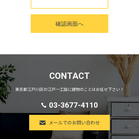
【個人情報の第三者への開示・提供の禁止】
当社は、お客さまよりお預かりした個人情報を適切に管理し、
次のいずれかに該当する場合を除き、個人情報を第三者に開示
いたしません。
お客さまの同意がある場合
お客さまが希望されるサービスを行うために当社が業務を委
託する業者に対して開示する場合
法令に基づき開示することが必要である場合
【個人情報の安全対策】
CONTACT
当社は、個人情報の正確性及び安全性確保のために、セキュリ
ティに万全の対策を講じています。
東京都江戸川区の江戸一工設に建物のことはお任せ下さい！
【ご本人の照会】
お客さまがご本人の個人情報の照会・修正・削除などをご希望
03-3677-4110
される場合には、ご本人であることを確認の上、対応させてい
ただきます。
メールでのお問い合わせ
【法令、規範の遵守と見直し】
当社は、保有する個人情報に関して適用される日本の法令、そ